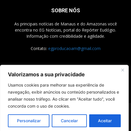
SOBRE NÓS
As principais notícias de Manaus e do Amazonas você
encontra no EG Notícias, portal do Repórter Eudógio.
Informação com credibilidade e agilidade.
Contato:
egproducaoam@gmail.com
SIGA-NOS
Valorizamos a sua privacidade
Usamos cookies para melhorar sua experiência de
navegação, exibir anúncios ou conteúdo personalizados e
analisar nosso tráfego. Ao clicar em "Aceitar tudo", você
concorda com o uso de cookies.
Início
Sobre nós
Contato
Política de Privacidade
Desenvolvido por LabPress
Personalizar
Cancelar
Aceitar
© EG Notícias - Repórter Eudógio - Todos os Direitos Reservados