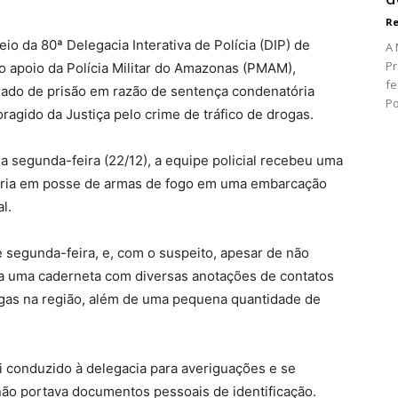
Re
io da 80ª Delegacia Interativa de Polícia (DIP) de
A 
Pr
o apoio da Polícia Militar do Amazonas (PMAM),
fe
dado de prisão em razão de sentença condenatória
Po
agido da Justiça pelo crime de tráfico de drogas.
a segunda-feira (22/12), a equipe policial recebeu uma
aria em posse de armas de fogo em uma embarcação
l.
de segunda-feira, e, com o suspeito, apesar de não
da uma caderneta com diversas anotações de contatos
ogas na região, além de uma pequena quantidade de
i conduzido à delegacia para averiguações e se
ão portava documentos pessoais de identificação.