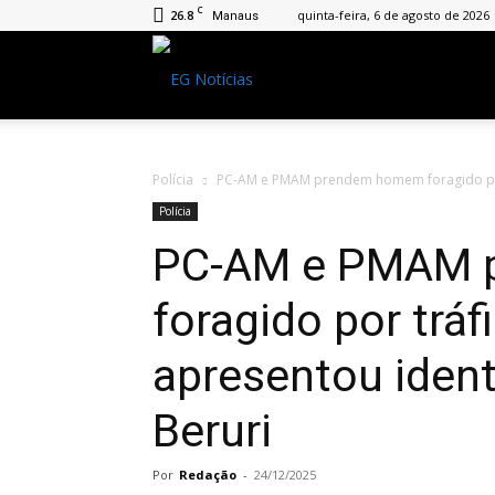
C
26.8
quinta-feira, 6 de agosto de 2026
Manaus
EG
Notícias
Polícia
PC-AM e PMAM prendem homem foragido por 
Polícia
PC-AM e PMAM 
foragido por trá
apresentou ident
Beruri
Por
Redação
-
24/12/2025