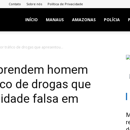
Contato
Sobre nós
Política de Privacidade
INÍCIO
MANAUS
AMAZONAS
POLÍCIA
tráfico de drogas que apresentou...
prendem homem
fico de drogas que
idade falsa em
M
r
d