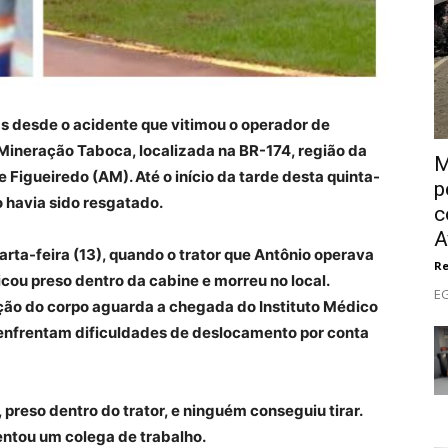
 desde o acidente que vitimou o operador de
Mineração Taboca, localizada na BR-174, região da
M
 Figueiredo (AM). Até o início da tarde desta quinta-
p
o havia sido resgatado.
c
A
arta-feira (13), quando o trator que Antônio operava
R
icou preso dentro da cabine e morreu no local.
EG
ção do corpo aguarda a chegada do Instituto Médico
 enfrentam dificuldades de deslocamento por conta
preso dentro do trator, e ninguém conseguiu tirar.
entou um colega de trabalho.