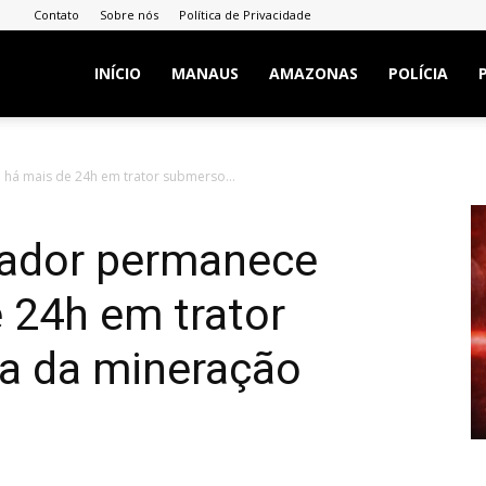
Contato
Sobre nós
Política de Privacidade
INÍCIO
MANAUS
AMAZONAS
POLÍCIA
há mais de 24h em trator submerso...
hador permanece
 24h em trator
a da mineração