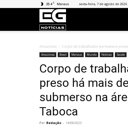
C
25.4
sexta-feira, 7 de agosto de 2026
Manaus
EG
Notícias
Amazonas
Corpo de trabalhador permanece preso 
Amazonas
Brasil
Manaus
Mundo
Notícias
Saúde
Corpo de trabal
preso há mais de
submerso na áre
Taboca
Por
Redação
-
14/08/2025