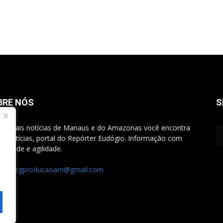
BRE NÓS
S
rincipais notícias de Manaus e do Amazonas você encontra
G Notícias, portal do Repórter Eudógio. Informação com
bilidade e agilidade.
ato:
egproducaoam@gmail.com