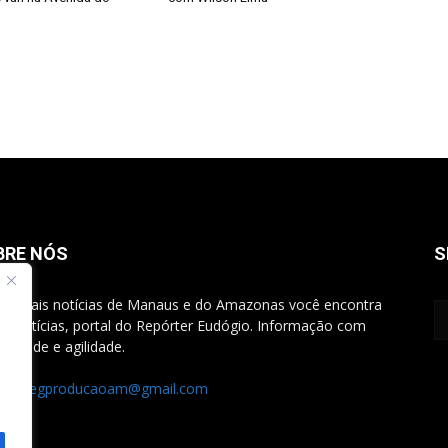
BRE NÓS
S
rincipais notícias de Manaus e do Amazonas você encontra
G Notícias, portal do Repórter Eudógio. Informação com
bilidade e agilidade.
ato:
egproducaoam@gmail.com