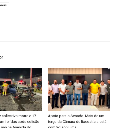
naus
or
 aplicativo morre e 17
Apoio para o Senado: Mais de um
am feridas após colisão
terço da Câmara de Itacoatiara está
e van na Avenida do
com Wilson Lima