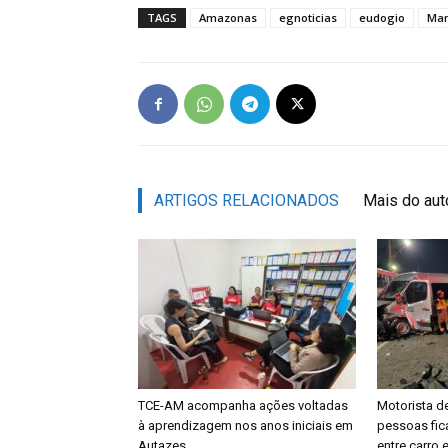
TAGS
Amazonas
egnoticias
eudogio
Ma
ARTIGOS RELACIONADOS
Mais do aut
TCE-AM acompanha ações voltadas
Motorista de
à aprendizagem nos anos iniciais em
pessoas fic
Autazes
entre carro 