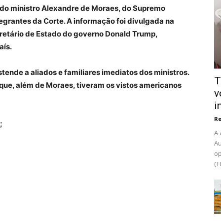
 do ministro Alexandre de Moraes, do Supremo
tegrantes da Corte. A informação foi divulgada na
ecretário de Estado do governo Donald Trump,
aís.
nde a aliados e familiares imediatos dos ministros.
T
que, além de Moraes, tiveram os vistos americanos
v
i
R
;
A 
Au
op
(T