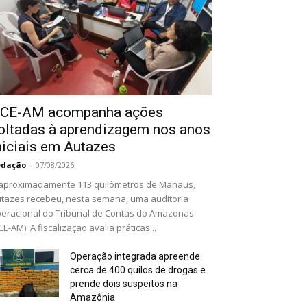
CE-AM acompanha ações
oltadas à aprendizagem nos anos
niciais em Autazes
edação
-
07/08/2026
aproximadamente 113 quilômetros de Manaus,
tazes recebeu, nesta semana, uma auditoria
eracional do Tribunal de Contas do Amazonas
CE-AM). A fiscalização avalia práticas...
Operação integrada apreende
cerca de 400 quilos de drogas e
prende dois suspeitos na
Amazônia