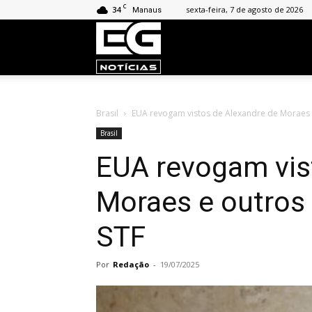
C
34
sexta-feira, 7 de agosto de 2026
Manaus
EG
Notícias
Brasil
EUA revogam vistos de Alexandre de Moraes e
Brasil
EUA revogam vis
Moraes e outros 
STF
Por
Redação
-
19/07/2025